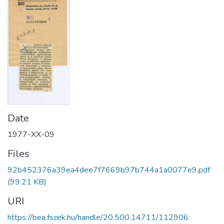
Date
1977-XX-09
Files
92b452376a39ea4dee7f7669b97b744a1a0077e9.pdf
(99.21 KB)
URI
https://bea.fszek.hu/handle/20.500.14711/112906