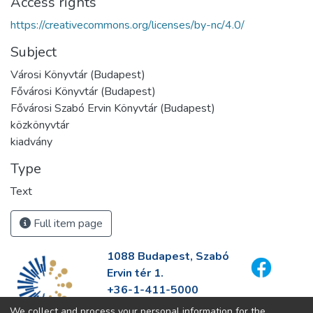
Access rights
https://creativecommons.org/licenses/by-nc/4.0/
Subject
Városi Könyvtár (Budapest)
Fővárosi Könyvtár (Budapest)
Fővárosi Szabó Ervin Könyvtár (Budapest)
közkönyvtár
kiadvány
Type
Text
Full item page
1088 Budapest, Szabó
Ervin tér 1.
+36-1-411-5000
info@fszek.hu
We collect and process your personal information for the