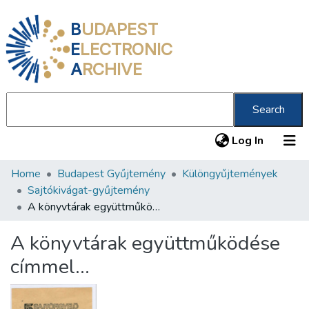
B
UDAPEST
E
LECTRONIC
A
RCHIVE
Search
(current
Log In
Home
Budapest Gyűjtemény
Különgyűjtemények
Communities & Collections
Sajtókivágat-gyűjtemény
All of DSpace
A könyvtárak együttműködése címmel...
Statistics
A könyvtárak együttműködése
About us
címmel...