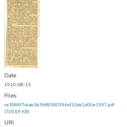
Date
1910-08-13
Files
ce3866f7dcab3b3fdf6580394ef10de2d00e1597.pdf
(705.69 KB)
URI