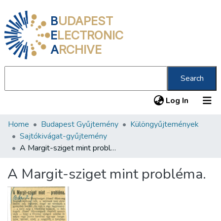
B
UDAPEST
E
LECTRONIC
A
RCHIVE
Search
(current
Log In
Home
Budapest Gyűjtemény
Különgyűjtemények
Communities & Collections
Sajtókivágat-gyűjtemény
All of DSpace
A Margit-sziget mint probléma.
Statistics
A Margit-sziget mint probléma.
About us