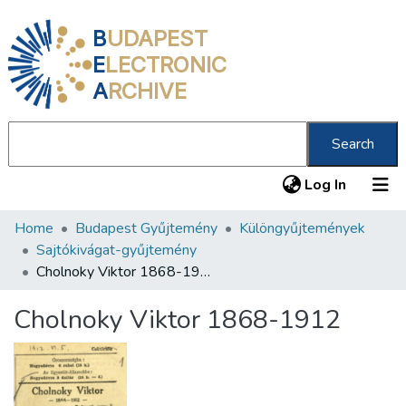
B
UDAPEST
E
LECTRONIC
A
RCHIVE
Search
(current
Log In
Home
Budapest Gyűjtemény
Különgyűjtemények
Communities & Collections
Sajtókivágat-gyűjtemény
All of DSpace
Cholnoky Viktor 1868-1912
Statistics
Cholnoky Viktor 1868-1912
About us