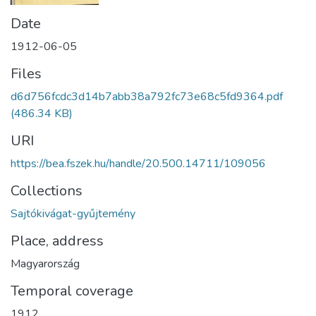
Date
1912-06-05
Files
d6d756fcdc3d14b7abb38a792fc73e68c5fd9364.pdf
(486.34 KB)
URI
https://bea.fszek.hu/handle/20.500.14711/109056
Collections
Sajtókivágat-gyűjtemény
Place, address
Magyarország
Temporal coverage
1912