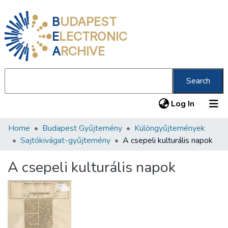
B
UDAPEST
E
LECTRONIC
A
RCHIVE
Search
(current
Log In
Home
Budapest Gyűjtemény
Különgyűjtemények
Communities & Collections
Sajtókivágat-gyűjtemény
A csepeli kulturális napok
All of DSpace
A csepeli kulturális napok
Statistics
About us