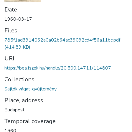
Date
1960-03-17
Files
785f1ad3914062a0a02b64ac39092cd4f56a11bc.pdf
(414.89 KB)
URI
https://bea.fszek.hu/handle/20.500.14711/114807
Collections
Sajtókivágat-gyűjtemény
Place, address
Budapest
Temporal coverage
1960