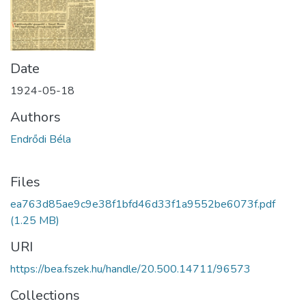
Date
1924-05-18
Authors
Endrődi Béla
Files
ea763d85ae9c9e38f1bfd46d33f1a9552be6073f.pdf
(1.25 MB)
URI
https://bea.fszek.hu/handle/20.500.14711/96573
Collections