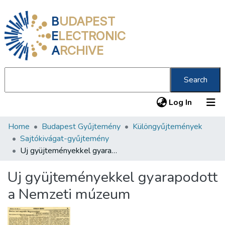
B
UDAPEST
E
LECTRONIC
A
RCHIVE
Search
(current
Log In
Home
Budapest Gyűjtemény
Különgyűjtemények
Communities & Collections
Sajtókivágat-gyűjtemény
All of DSpace
Uj gyüjteményekkel gyarapodott a Nemzeti múzeum
Statistics
Uj gyüjteményekkel gyarapodott
About us
a Nemzeti múzeum