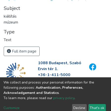
Subject
kiállítás
múzeum
Type
Text
Full item page
1088 Budapest, Szabó
Ervin tér 1.
+36-1-411-5000
info@fszek.hu
We collect and process your personal information for the
https://fszek.hu
following purposes:
Authentication, Preferences,
Acknowledgement and Statistics
.
To learn more, please read our
privacy policy
.
Customize
Decline
That's ok