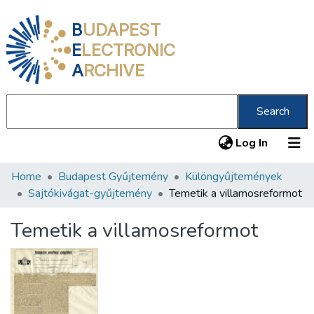
B
UDAPEST
E
LECTRONIC
A
RCHIVE
Search
(current
Log In
Home
Budapest Gyűjtemény
Különgyűjtemények
Communities & Collections
Sajtókivágat-gyűjtemény
Temetik a villamosreformot
All of DSpace
Temetik a villamosreformot
Statistics
About us