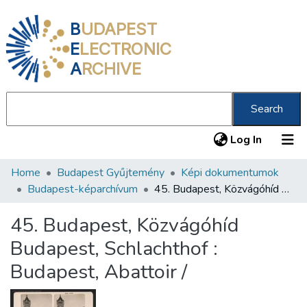
B
UDAPEST
E
LECTRONIC
A
RCHIVE
Search
(current
Log In
Home
Budapest Gyűjtemény
Képi dokumentumok
Communities & Collections
Budapest-képarchívum
45. Budapest, Közvágóhíd Budapest, Schlachthof : Budapest, Abattoir /
All of DSpace
45. Budapest, Közvágóhíd
Statistics
Budapest, Schlachthof :
About us
Budapest, Abattoir /