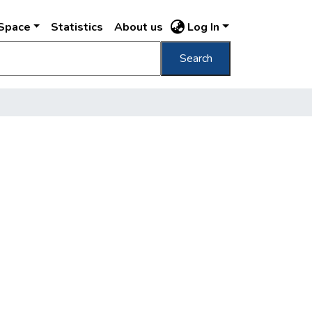
DSpace
Statistics
About us
Log In
Search