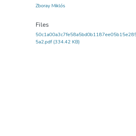
Zboray Miklós
Files
50c1a00a3c7fe58a5bd0b1187ee05b15e28
5a2.pdf
(334.42 KB)