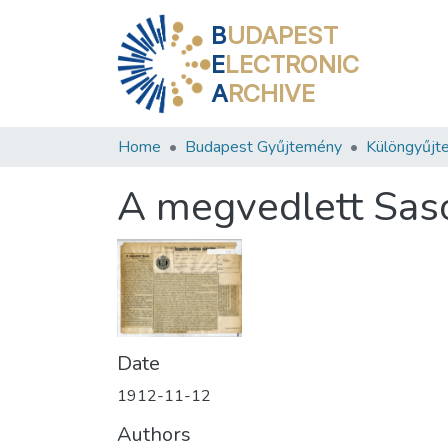
B
UDAPEST
E
LECTRONIC
A
RCHIVE
Home
Budapest Gyűjtemény
Különgyűjt
A megvedlett Sas
Date
1912-11-12
Authors