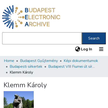
B
UDAPEST
E
LECTRONIC
A
RCHIVE
Search
(current
Log In
Home
Budapest Gyűjtemény
Képi dokumentumok
Communities & Collections
Budapesti sírkertek
Budapest VIII Fiumei út sírkert 2. rész
All of DSpace
Klemm Károly
Statistics
Klemm Károly
About us