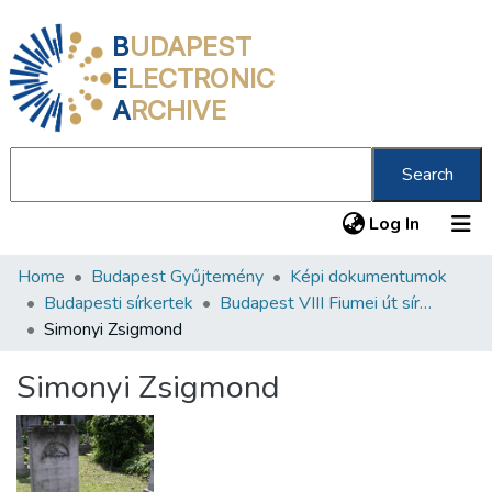
B
UDAPEST
E
LECTRONIC
A
RCHIVE
Search
(current
Log In
Home
Budapest Gyűjtemény
Képi dokumentumok
Communities & Collections
Budapesti sírkertek
Budapest VIII Fiumei út sírkert 2. rész
All of DSpace
Simonyi Zsigmond
Statistics
Simonyi Zsigmond
About us