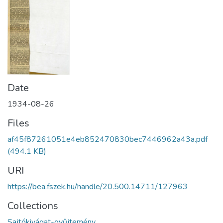
Date
1934-08-26
Files
af45f87261051e4eb852470830bec7446962a43a.pdf
(494.1 KB)
URI
https://bea.fszek.hu/handle/20.500.14711/127963
Collections
Sajtókivágat-gyűjtemény