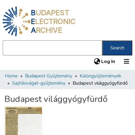
B
UDAPEST
E
LECTRONIC
A
RCHIVE
Search
(current
Log In
Home
Budapest Gyűjtemény
Különgyűjtemények
Communities & Collections
Sajtókivágat-gyűjtemény
Budapest világgyógyfürdő
All of DSpace
Budapest világgyógyfürdő
Statistics
About us