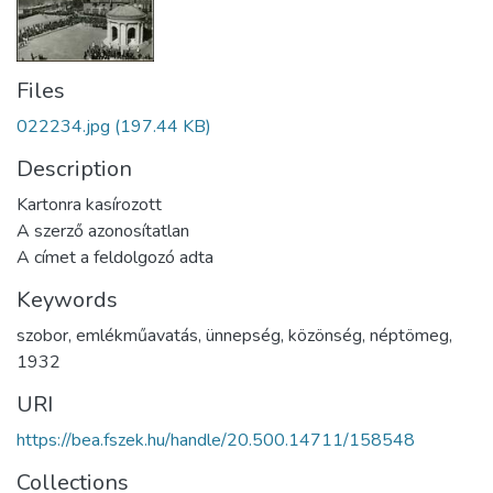
Files
022234.jpg
(197.44 KB)
Description
Kartonra kasírozott
A szerző azonosítatlan
A címet a feldolgozó adta
Keywords
szobor
,
emlékműavatás
,
ünnepség
,
közönség
,
néptömeg
,
1932
URI
https://bea.fszek.hu/handle/20.500.14711/158548
Collections