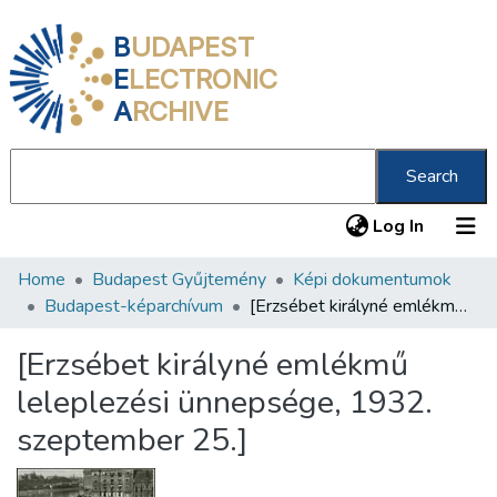
B
UDAPEST
E
LECTRONIC
A
RCHIVE
Search
(current
Log In
Home
Budapest Gyűjtemény
Képi dokumentumok
Communities & Collections
Budapest-képarchívum
[Erzsébet királyné emlékmű leleplezési ünnepsége, 1932. szeptember 25.]
All of DSpace
[Erzsébet királyné emlékmű
Statistics
leleplezési ünnepsége, 1932.
About us
szeptember 25.]