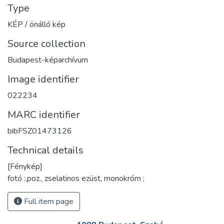
Type
KÉP / önálló kép
Source collection
Budapest-képarchívum
Image identifier
022234
MARC identifier
bibFSZ01473126
Technical details
[Fénykép]
fotó :,poz., zselatinos ezüst, monokróm ;
Full item page