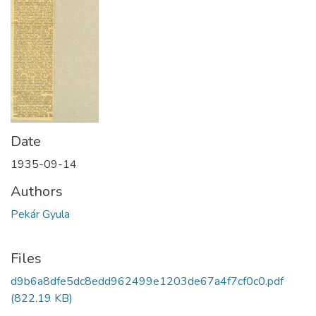
Date
1935-09-14
Authors
Pekár Gyula
Files
d9b6a8dfe5dc8edd962499e1203de67a4f7cf0c0.pdf
(822.19 KB)