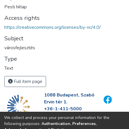
Pesti hírlap
Access rights
https://creativecommons.org/licenses/by-nc/4.0/
Subject
városfejlesztés
Type
Text
Full item page
1088 Budapest, Szabó
Ervin tér 1.
+36-1-411-5000
info@fszek.hu
We collect and process your personal information for the
https://fszek.hu
following purposes:
Authentication, Preferences,