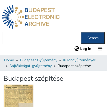
B
UDAPEST
E
LECTRONIC
A
RCHIVE
Search
(current
Log In
Home
Budapest Gyűjtemény
Különgyűjtemények
Communities & Collections
Sajtókivágat-gyűjtemény
Budapest szépitése
All of DSpace
Budapest szépitése
Statistics
About us