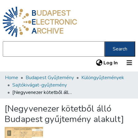
B
UDAPEST
E
LECTRONIC
A
RCHIVE
Search
(current
Log In
Home
Budapest Gyűjtemény
Különgyűjtemények
Communities & Collections
Sajtókivágat-gyűjtemény
All of DSpace
[Negyvenezer kötetből álló Budapest gyűjtemény alakult]
Statistics
[Negyvenezer kötetből álló
About us
Budapest gyűjtemény alakult]