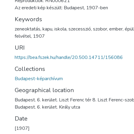
Reprodukciók: RN000621
Az eredeti kép készült: Budapest, 1907-ben
Keywords
zeneoktatás
,
kapu
,
iskola
,
szecesszió
,
szobor
,
ember
,
épü
felvétel
,
1907
URI
https://bea.fszek.hu/handle/20.500.14711/156086
Collections
Budapest-képarchívum
Geographical location
Budapest. 6. kerület. Liszt Ferenc tér 8. Liszt Ferenc-szo
Budapest. 6. kerület. Király utca
Date
[1907]