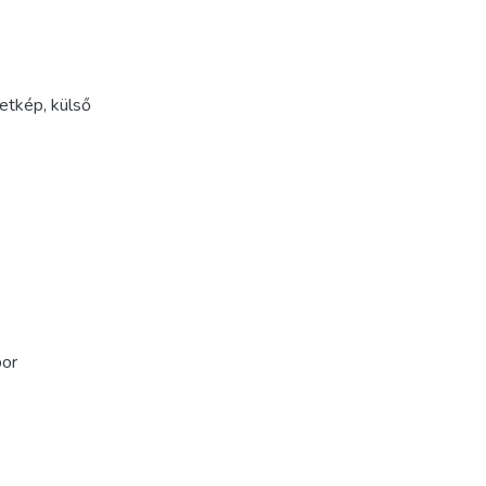
letkép
,
külső
bor