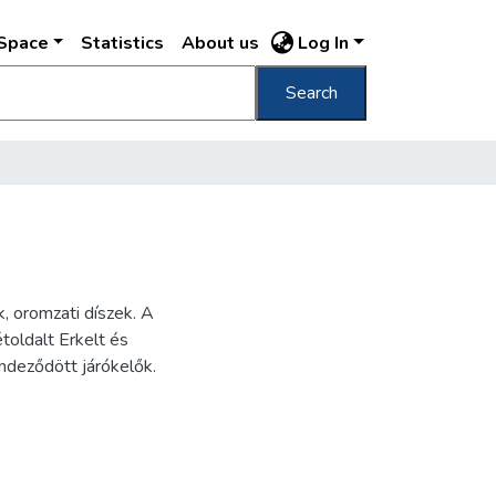
DSpace
Statistics
About us
Log In
Search
, oromzati díszek. A
étoldalt Erkelt és
deződött járókelők.