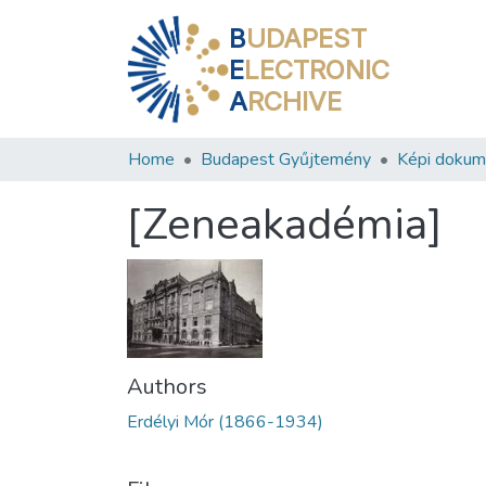
B
UDAPEST
E
LECTRONIC
A
RCHIVE
Home
Budapest Gyűjtemény
Képi doku
[Zeneakadémia]
Authors
Erdélyi Mór (1866-1934)