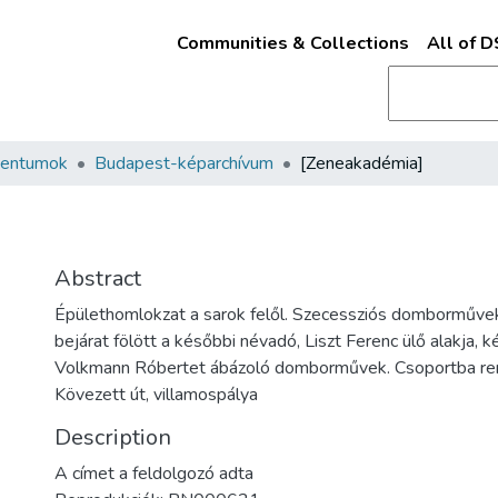
Communities & Collections
All of 
mentumok
Budapest-képarchívum
[Zeneakadémia]
Abstract
Épülethomlokzat a sarok felől. Szecessziós domborművek
bejárat fölött a későbbi névadó, Liszt Ferenc ülő alakja, k
Volkmann Róbertet ábázoló domborművek. Csoportba ren
Kövezett út, villamospálya
Description
A címet a feldolgozó adta