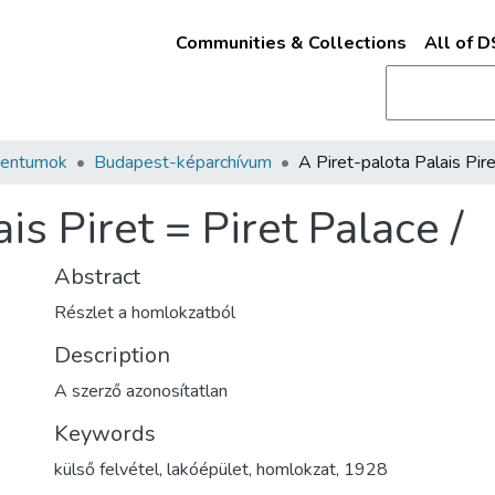
Communities & Collections
All of 
mentumok
Budapest-képarchívum
is Piret = Piret Palace /
Abstract
Részlet a homlokzatból
Description
A szerző azonosítatlan
Keywords
külső felvétel
,
lakóépület
,
homlokzat
,
1928