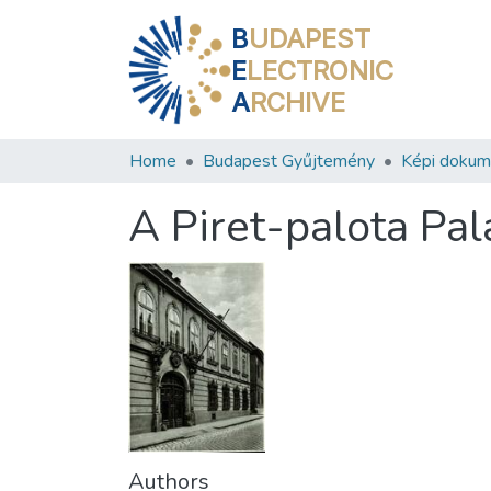
B
UDAPEST
E
LECTRONIC
A
RCHIVE
Home
Budapest Gyűjtemény
Képi doku
A Piret-palota Pala
Authors