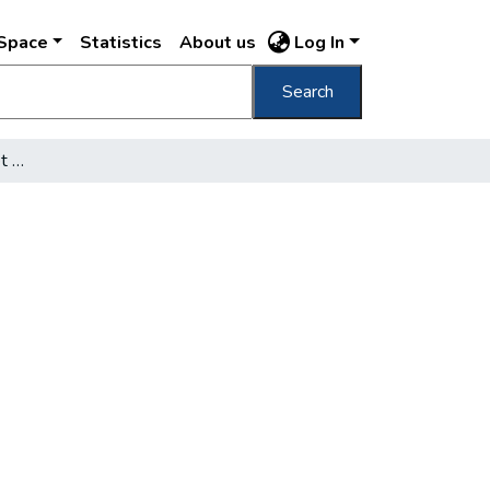
DSpace
Statistics
About us
Log In
Search
A Piret-palota Palais Piret = Piret Palace /