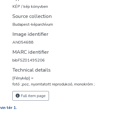
KÉP / kép könyvben
Source collection
Budapest-képarchívum
Image identifier
AN054688
MARC identifier
bibFSZ01495206
Technical details
[Fénykép] =
fotó :,poz., nyomtatott reprodukció, monokróm ;
Full item page
in tér 1.