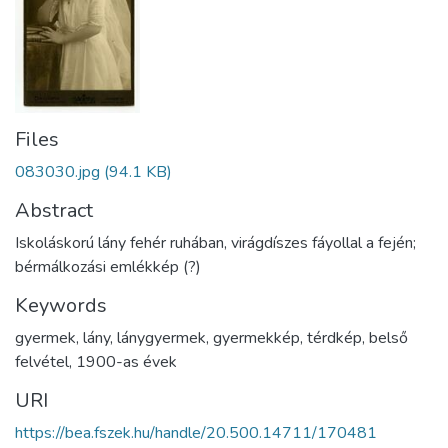
Files
083030.jpg
(94.1 KB)
Abstract
Iskoláskorú lány fehér ruhában, virágdíszes fáyollal a fején;
bérmálkozási emlékkép (?)
Keywords
gyermek
,
lány
,
lánygyermek
,
gyermekkép
,
térdkép
,
belső
felvétel
,
1900-as évek
URI
https://bea.fszek.hu/handle/20.500.14711/170481