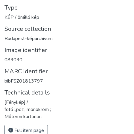
Type
KÉP / önálló kép
Source collection
Budapest-képarchívum
Image identifier
083030
MARC identifier
bibFSZ01813797
Technical details
[Fénykép] /
fotó :,poz., monokróm ;
Műtermi kartonon
Full item page