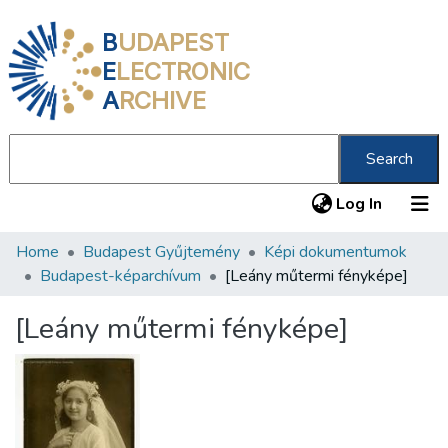
B
UDAPEST
E
LECTRONIC
A
RCHIVE
Search
(current
Log In
Home
Budapest Gyűjtemény
Képi dokumentumok
Communities & Collections
Budapest-képarchívum
[Leány műtermi fényképe]
All of DSpace
[Leány műtermi fényképe]
Statistics
About us