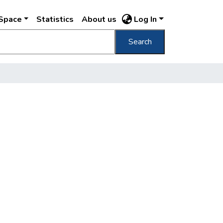
DSpace
Statistics
About us
Log In
Search