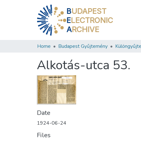
B
UDAPEST
E
LECTRONIC
A
RCHIVE
Home
Budapest Gyűjtemény
Különgyűjt
Alkotás-utca 53.
Date
1924-06-24
Files