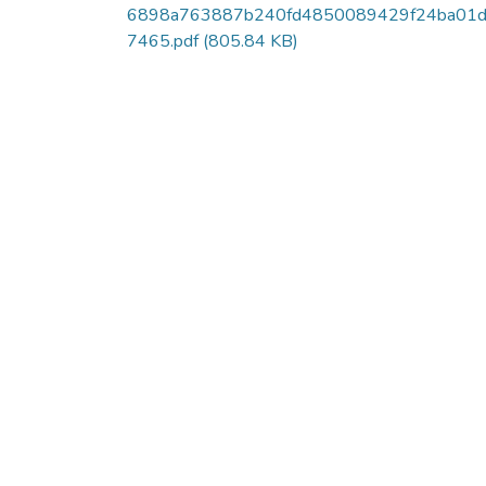
6898a763887b240fd4850089429f24ba01
7465.pdf
(805.84 KB)