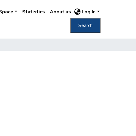
DSpace
Statistics
About us
Log In
Search