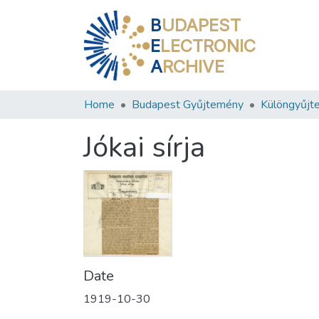
B
UDAPEST
E
LECTRONIC
A
RCHIVE
Home
Budapest Gyűjtemény
Különgyűjt
Jókai sírja
Date
1919-10-30