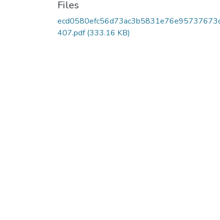
Files
ecd0580efc56d73ac3b5831e76e95737673
407.pdf
(333.16 KB)