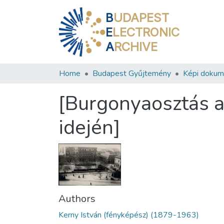
B
UDAPEST
E
LECTRONIC
A
RCHIVE
Home
Budapest Gyűjtemény
Képi doku
[Burgonyaosztás a 
idején]
Authors
Kerny István (fényképész) (1879-1963)