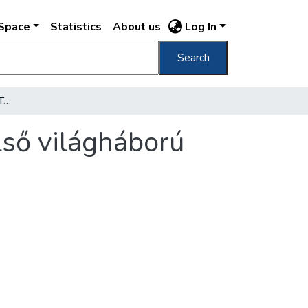
DSpace
Statistics
About us
Log In
Search
[Burgonyaosztás a Mária Terézia téren az első világháború idején]
lső világháború