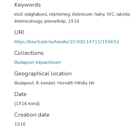
Keywords
első világháború
,
néptömeg
,
élelmiszer
,
hiány
,
WC
,
lakóép
élelmezésügy
,
jelenetkép
,
1916
URI
https://bea.fszek.hu/handle/20.500.14711/155652
Collections
Budapest-képarchívum
Geographical location
Budapest. 8. kerület. Horváth Mihály tér
Date
[1916 körül]
Creation date
1916