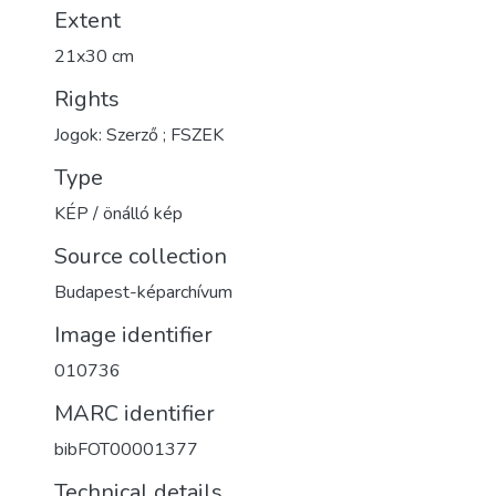
Extent
21x30 cm
Rights
Jogok: Szerző ; FSZEK
Type
KÉP / önálló kép
Source collection
Budapest-képarchívum
Image identifier
010736
MARC identifier
bibFOT00001377
Technical details