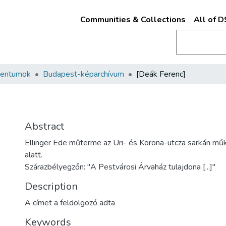
Communities & Collections
All of 
mentumok
Budapest-képarchívum
[Deák Ferenc]
Abstract
Ellinger Ede műterme az Uri- és Korona-utcza sarkán mű
alatt.
Szárazbélyegzőn: "A Pestvárosi Árvaház tulajdona [...]"
Description
A címet a feldolgozó adta
Keywords