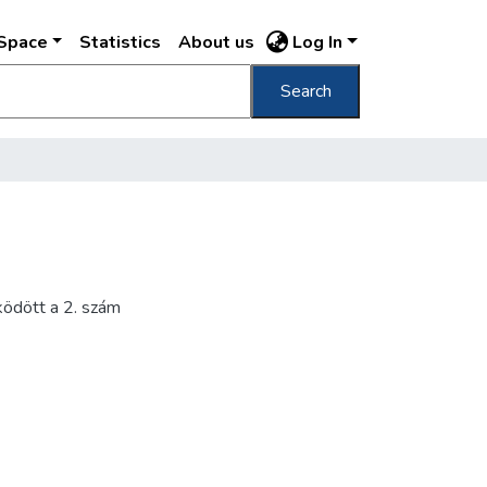
DSpace
Statistics
About us
Log In
Search
ködött a 2. szám