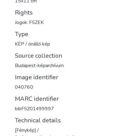
15x11 cm
Rights
Jogok: FSZEK
Type
KÉP / önálló kép
Source collection
Budapest-képarchívum
Image identifier
040760
MARC identifier
bibFSZ01499997
Technical details
[Fénykép] /