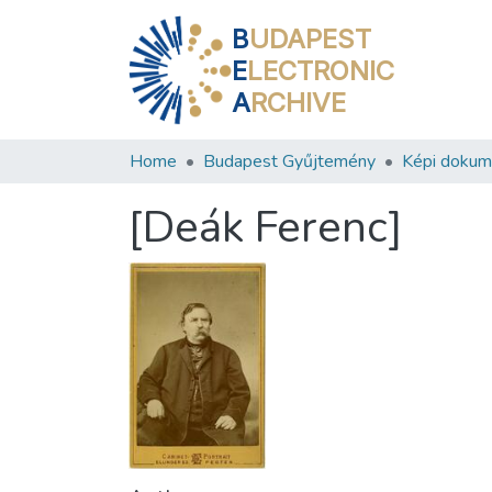
B
UDAPEST
E
LECTRONIC
A
RCHIVE
Home
Budapest Gyűjtemény
Képi doku
[Deák Ferenc]