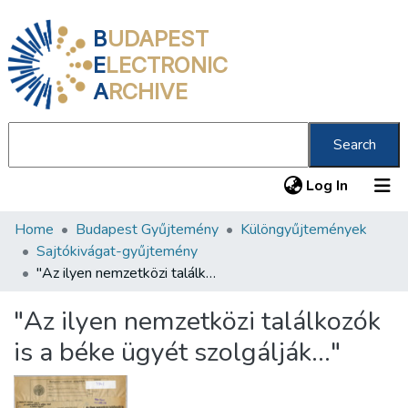
B
UDAPEST
E
LECTRONIC
A
RCHIVE
Search
(current
Log In
Home
Budapest Gyűjtemény
Különgyűjtemények
Communities & Collections
Sajtókivágat-gyűjtemény
All of DSpace
"Az ilyen nemzetközi találkozók is a béke ügyét szolgálják..."
Statistics
"Az ilyen nemzetközi találkozók
About us
is a béke ügyét szolgálják..."