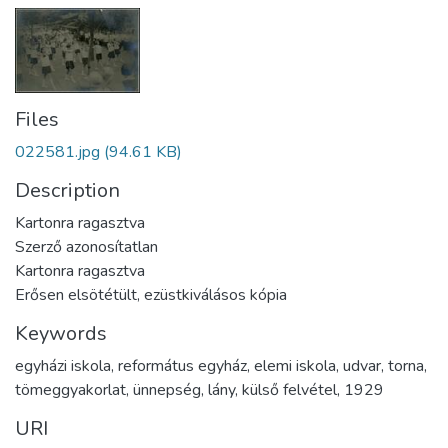
Files
022581.jpg
(94.61 KB)
Description
Kartonra ragasztva
Szerző azonosítatlan
Kartonra ragasztva
Erősen elsötétült, ezüstkiválásos kópia
Keywords
egyházi iskola
,
református egyház
,
elemi iskola
,
udvar
,
torna
,
tömeggyakorlat
,
ünnepség
,
lány
,
külső felvétel
,
1929
URI