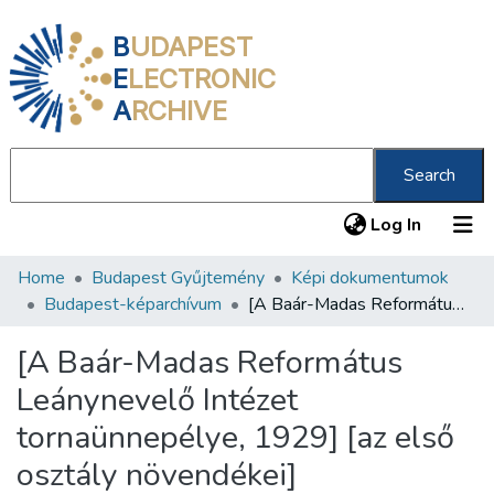
B
UDAPEST
E
LECTRONIC
A
RCHIVE
Search
(current
Log In
Home
Budapest Gyűjtemény
Képi dokumentumok
Communities & Collections
Budapest-képarchívum
[A Baár-Madas Református Leánynevelő Intézet tornaünnepélye, 1929] [az első osztály növendékei]
All of DSpace
[A Baár-Madas Református
Statistics
Leánynevelő Intézet
About us
tornaünnepélye, 1929] [az első
osztály növendékei]