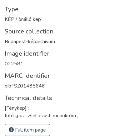
Type
KÉP / önálló kép
Source collection
Budapest-képarchívum
Image identifier
022581
MARC identifier
bibFSZ01485646
Technical details
[Fénykép] :
fotó :,poz., zsel. ezüst, monokróm ;
Full item page