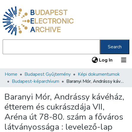
B
UDAPEST
E
LECTRONIC
A
RCHIVE
Search
(current
Log In
Home
Budapest Gyűjtemény
Képi dokumentumok
Communities & Collections
Budapest-képarchívum
Baranyi Mór, Andrássy kávéház, étterem és cukrászdája VII, Aréna út 78-80. szám a főváros látványossága : levelező-lap
All of DSpace
Baranyi Mór, Andrássy kávéház,
Statistics
étterem és cukrászdája VII,
About us
Aréna út 78-80. szám a főváros
látványossága : levelező-lap