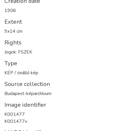
Creation date
1906
Extent
9x14 cm
Rights
Jogok: FSZEK
Type
KÉP / önálló kép
Source collection
Budapest-képarchívum
Image identifier
K001477
K001477v