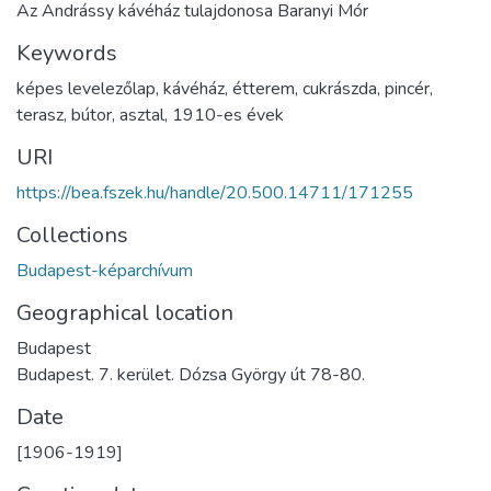
Az Andrássy kávéház tulajdonosa Baranyi Mór
Keywords
képes levelezőlap
,
kávéház
,
étterem
,
cukrászda
,
pincér
,
terasz
,
bútor
,
asztal
,
1910-es évek
URI
https://bea.fszek.hu/handle/20.500.14711/171255
Collections
Budapest-képarchívum
Geographical location
Budapest
Budapest. 7. kerület. Dózsa György út 78-80.
Date
[1906-1919]