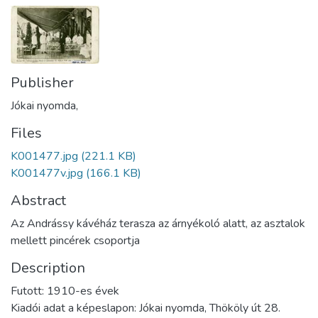
Publisher
Jókai nyomda,
Files
K001477.jpg
(221.1 KB)
K001477v.jpg
(166.1 KB)
Abstract
Az Andrássy kávéház terasza az árnyékoló alatt, az asztalok
mellett pincérek csoportja
Description
Futott: 1910-es évek
Kiadói adat a képeslapon: Jókai nyomda, Thököly út 28.