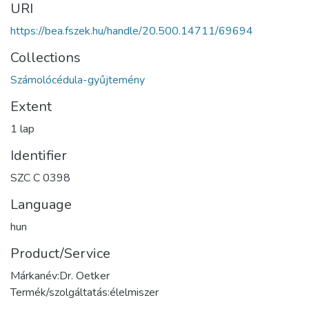
URI
https://bea.fszek.hu/handle/20.500.14711/69694
Collections
Számolócédula-gyűjtemény
Extent
1 lap
Identifier
SZC C 0398
Language
hun
Product/Service
Márkanév:Dr. Oetker
Termék/szolgáltatás:élelmiszer