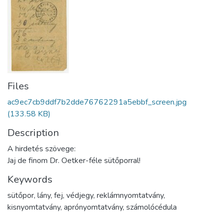
Files
ac9ec7cb9ddf7b2dde76762291a5ebbf_screen.jpg
(133.58 KB)
Description
A hirdetés szövege:
Jaj de finom Dr. Oetker-féle sütőporral!
Keywords
sütőpor
,
lány
,
fej
,
védjegy
,
reklámnyomtatvány
,
kisnyomtatvány
,
aprónyomtatvány
,
számolócédula