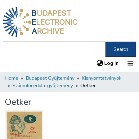
B
UDAPEST
E
LECTRONIC
A
RCHIVE
Search
(current
Log In
Home
Budapest Gyűjtemény
Kisnyomtatványok
Communities & Collections
Számolócédula-gyűjtemény
Oetker
All of DSpace
Oetker
Statistics
About us