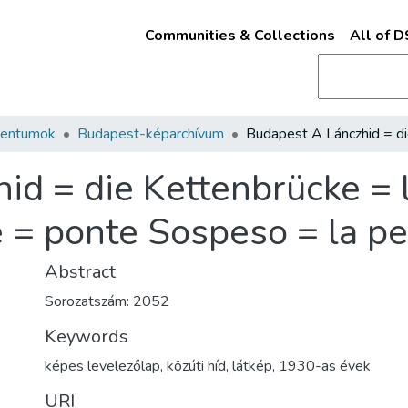
Communities & Collections
All of 
mentumok
Budapest-képarchívum
id = die Kettenbrücke =
e = ponte Sospeso = la p
Abstract
Sorozatszám: 2052
Keywords
képes levelezőlap
,
közúti híd
,
látkép
,
1930-as évek
URI