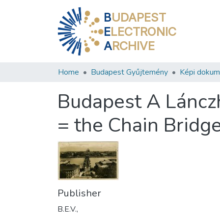
B
UDAPEST
E
LECTRONIC
A
RCHIVE
Home
Budapest Gyűjtemény
Képi doku
Budapest A Lánczh
= the Chain Bridg
Publisher
B.E.V.,