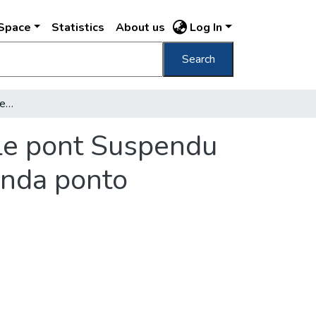
DSpace
Statistics
About us
Log In
Search
Budapest A Lánczhid = die Kettenbrücke = le pont Suspendu = the Chain Bridge = ponte Sospeso = la penda ponto
 le pont Suspendu
enda ponto