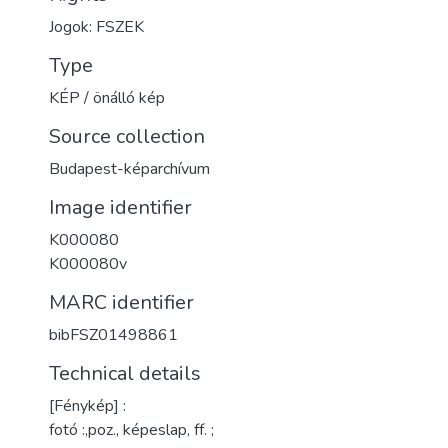
Jogok: FSZEK
Type
KÉP / önálló kép
Source collection
Budapest-képarchívum
Image identifier
K000080
K000080v
MARC identifier
bibFSZ01498861
Technical details
[Fénykép] :
fotó :,poz., képeslap, ff. ;