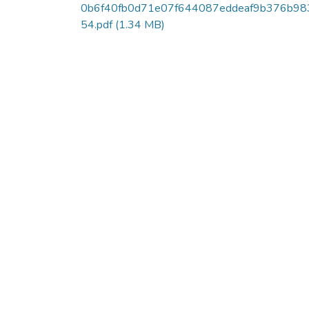
0b6f40fb0d71e07f644087eddeaf9b376b98
54.pdf
(1.34 MB)