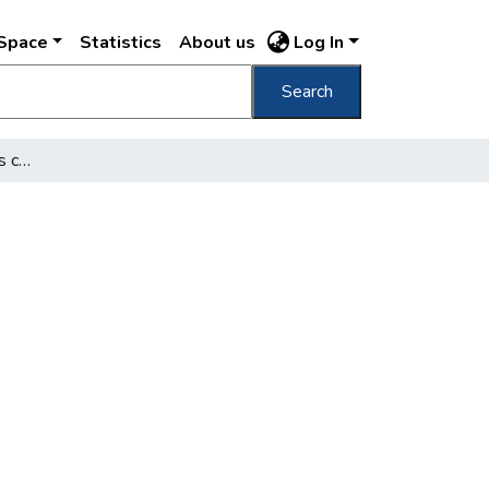
DSpace
Statistics
About us
Log In
Search
A fővárosi árszabályozás csődje