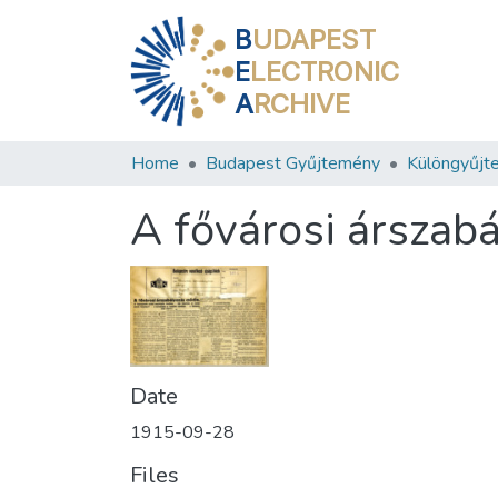
B
UDAPEST
E
LECTRONIC
A
RCHIVE
Home
Budapest Gyűjtemény
Különgyűjt
A fővárosi árszab
Date
1915-09-28
Files