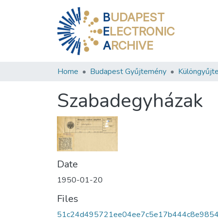
B
UDAPEST
E
LECTRONIC
A
RCHIVE
Home
Budapest Gyűjtemény
Különgyűjt
Szabadegyházak
Date
1950-01-20
Files
51c24d495721ee04ee7c5e17b444c8e985