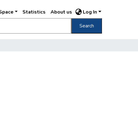
DSpace
Statistics
About us
Log In
Search