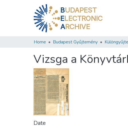
B
UDAPEST
E
LECTRONIC
A
RCHIVE
Home
Budapest Gyűjtemény
Különgyűjt
Vizsga a Könyvtá
Date