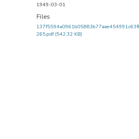
1949-03-01
Files
137f5594a0961b05883b77aae454991c63f
265.pdf
(542.32 KB)