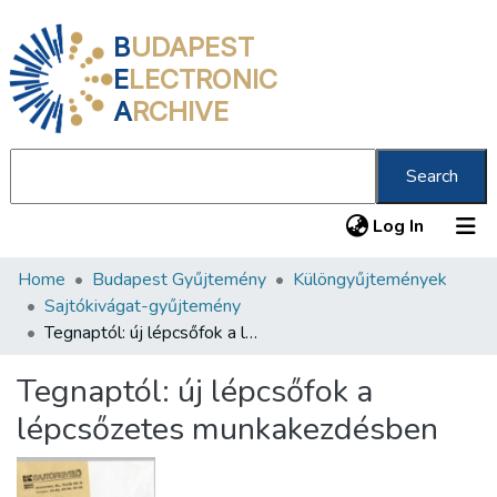
B
UDAPEST
E
LECTRONIC
A
RCHIVE
Search
(current
Log In
Home
Budapest Gyűjtemény
Különgyűjtemények
Communities & Collections
Sajtókivágat-gyűjtemény
All of DSpace
Tegnaptól: új lépcsőfok a lépcsőzetes munkakezdésben
Statistics
Tegnaptól: új lépcsőfok a
About us
lépcsőzetes munkakezdésben