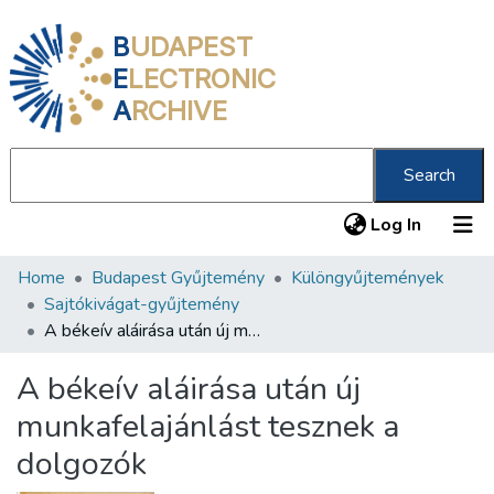
B
UDAPEST
E
LECTRONIC
A
RCHIVE
Search
(current
Log In
Home
Budapest Gyűjtemény
Különgyűjtemények
Communities & Collections
Sajtókivágat-gyűjtemény
All of DSpace
A békeív aláirása után új munkafelajánlást tesznek a dolgozók
Statistics
A békeív aláirása után új
About us
munkafelajánlást tesznek a
dolgozók