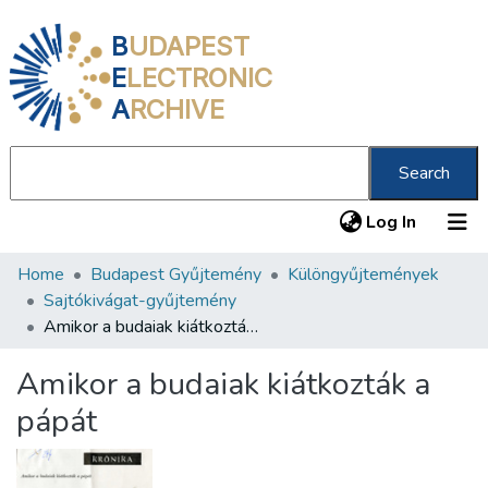
B
UDAPEST
E
LECTRONIC
A
RCHIVE
Search
(current
Log In
Home
Budapest Gyűjtemény
Különgyűjtemények
Communities & Collections
Sajtókivágat-gyűjtemény
All of DSpace
Amikor a budaiak kiátkozták a pápát
Statistics
Amikor a budaiak kiátkozták a
About us
pápát