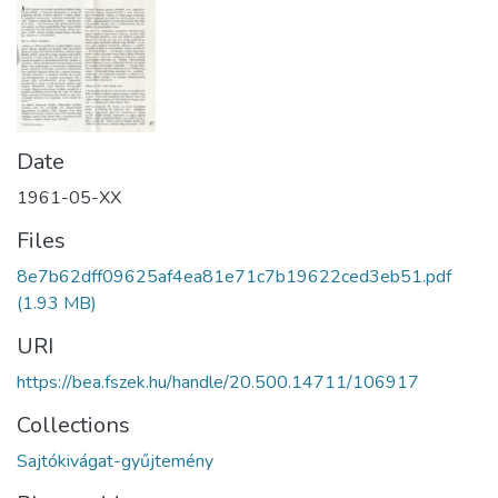
Date
1961-05-XX
Files
8e7b62dff09625af4ea81e71c7b19622ced3eb51.pdf
(1.93 MB)
URI
https://bea.fszek.hu/handle/20.500.14711/106917
Collections
Sajtókivágat-gyűjtemény