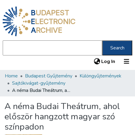
B
UDAPEST
E
LECTRONIC
A
RCHIVE
Search
(current
Log In
Home
Budapest Gyűjtemény
Különgyűjtemények
Communities & Collections
Sajtókivágat-gyűjtemény
All of DSpace
A néma Budai Theátrum, ahol először hangzott magyar szó színpadon
Statistics
A néma Budai Theátrum, ahol
About us
először hangzott magyar szó
színpadon