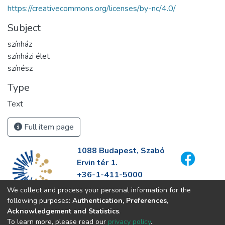
https://creativecommons.org/licenses/by-nc/4.0/
Subject
színház
színházi élet
színész
Type
Text
Full item page
1088 Budapest, Szabó
Ervin tér 1.
+36-1-411-5000
info@fszek.hu
We collect and process your personal information for the
https://fszek.hu
following purposes:
Authentication, Preferences,
Acknowledgement and Statistics
.
To learn more, please read our
privacy policy
.