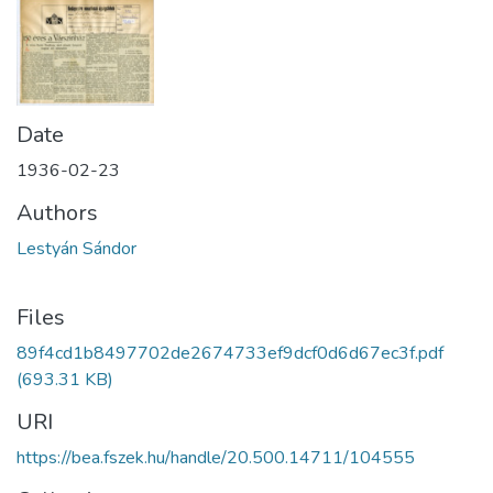
Date
1936-02-23
Authors
Lestyán Sándor
Files
89f4cd1b8497702de2674733ef9dcf0d6d67ec3f.pdf
(693.31 KB)
URI
https://bea.fszek.hu/handle/20.500.14711/104555