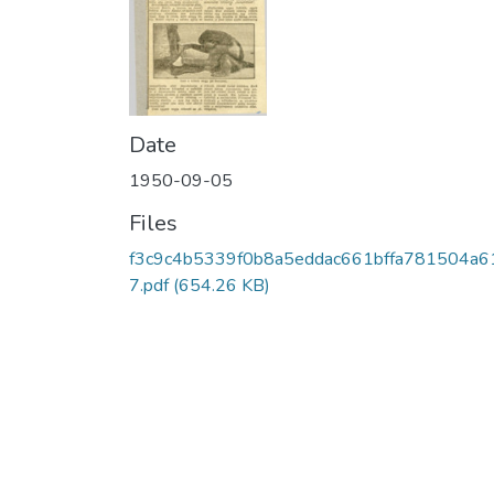
Date
1950-09-05
Files
f3c9c4b5339f0b8a5eddac661bffa781504a6
7.pdf
(654.26 KB)