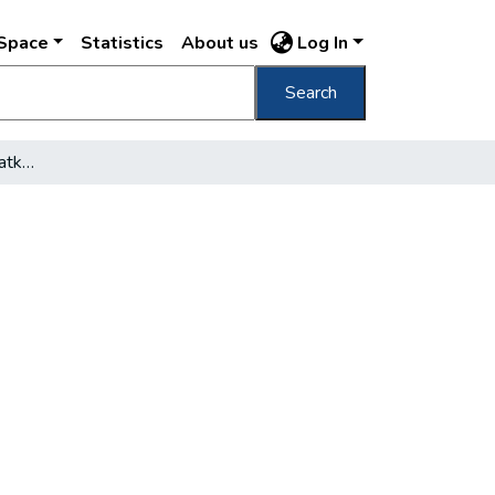
DSpace
Statistics
About us
Log In
Search
Új lakókat kapott az Állatkert