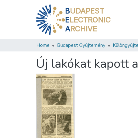
B
UDAPEST
E
LECTRONIC
A
RCHIVE
Home
Budapest Gyűjtemény
Különgyűjt
Új lakókat kapott a