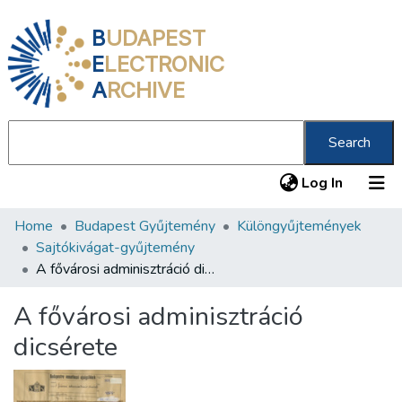
B
UDAPEST
E
LECTRONIC
A
RCHIVE
Search
(current
Log In
Home
Budapest Gyűjtemény
Különgyűjtemények
Communities & Collections
Sajtókivágat-gyűjtemény
All of DSpace
A fővárosi adminisztráció dicsérete
Statistics
A fővárosi adminisztráció
About us
dicsérete