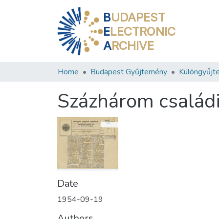
B
UDAPEST
E
LECTRONIC
A
RCHIVE
Home
Budapest Gyűjtemény
Különgyűjt
Százhárom családi
Date
1954-09-19
Authors