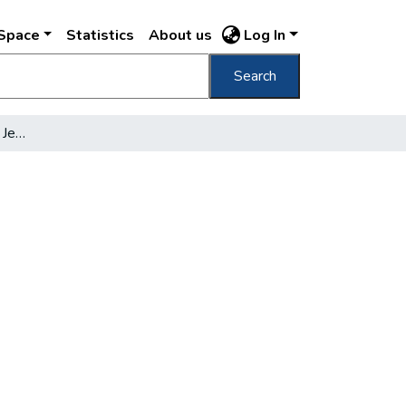
DSpace
Statistics
About us
Log In
Search
Százhárom családi ház a Jeszenák-utcában