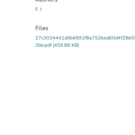
F. I.
Files
27c3034441d0b6892f8a752bed60d4f28b5
2bb.pdf
(459.88 KB)