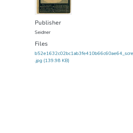
Publisher
Seidner
Files
b52e1632c02bc1ab3fe410b66c60ae64_scr
.jpg
(139.98 KB)