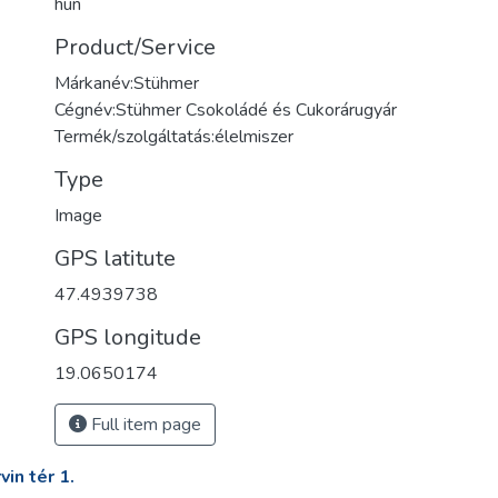
hun
Product/Service
Márkanév:Stühmer
Cégnév:Stühmer Csokoládé és Cukorárugyár
Termék/szolgáltatás:élelmiszer
Type
Image
GPS latitute
47.4939738
GPS longitude
19.0650174
Full item page
in tér 1.