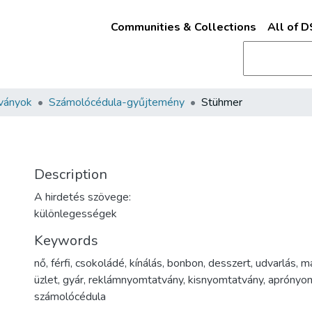
Communities & Collections
All of 
ványok
Számolócédula-gyűjtemény
Stühmer
Description
A hirdetés szövege:
különlegességek
Keywords
nő
,
férfi
,
csokoládé
,
kínálás
,
bonbon
,
desszert
,
udvarlás
,
ma
üzlet
,
gyár
,
reklámnyomtatvány
,
kisnyomtatvány
,
aprónyo
számolócédula