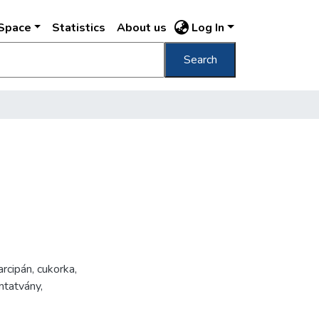
DSpace
Statistics
About us
Log In
Search
rcipán
,
cukorka
,
mtatvány
,