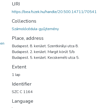
URI
https://bea.fszek.hu/handle/20.500.14711/70541
Collections
Számolócédula-gyűjtemény
Place, address
een
Budapest. 8. kerület. Szentkirályi utca 8.
Budapest. 2. kerület. Margit körút 5/b
Budapest. 5. kerület. Kecskeméti utca 5.
Extent
1 lap
Identifier
SZC C 1164
Language