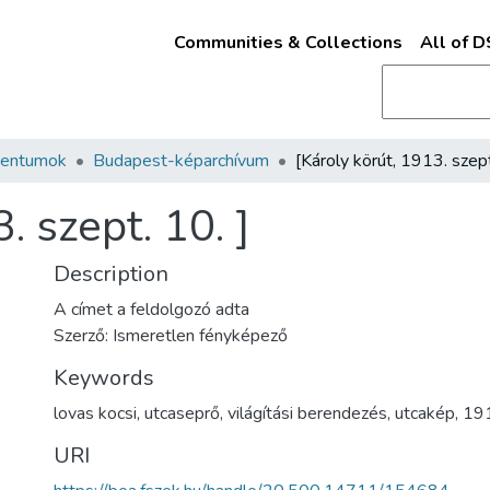
Communities & Collections
All of 
mentumok
Budapest-képarchívum
. szept. 10. ]
Description
A címet a feldolgozó adta
Szerző: Ismeretlen fényképező
Keywords
lovas kocsi
,
utcaseprő
,
világítási berendezés
,
utcakép
,
19
URI