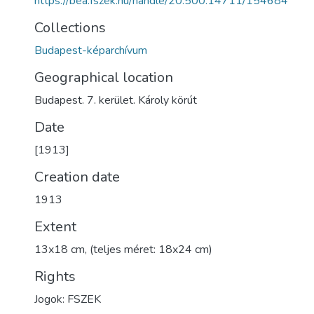
https://bea.fszek.hu/handle/20.500.14711/154684
Collections
Budapest-képarchívum
Geographical location
Budapest. 7. kerület. Károly körút
Date
[1913]
Creation date
1913
Extent
13x18 cm, (teljes méret: 18x24 cm)
Rights
Jogok: FSZEK