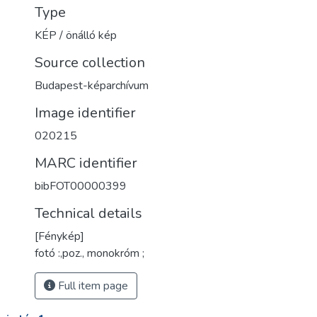
Type
KÉP / önálló kép
Source collection
Budapest-képarchívum
Image identifier
020215
MARC identifier
bibFOT00000399
Technical details
[Fénykép]
fotó :,poz., monokróm ;
Full item page