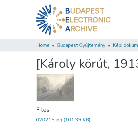
B
UDAPEST
E
LECTRONIC
A
RCHIVE
Home
Budapest Gyűjtemény
Képi doku
[Károly körút, 1913
Files
020215.jpg
(101.39 KB)