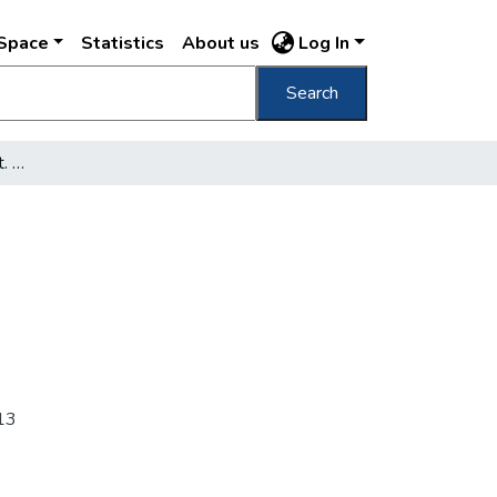
DSpace
Statistics
About us
Log In
Search
[Károly körút, 1913. szept. 10. ]
13