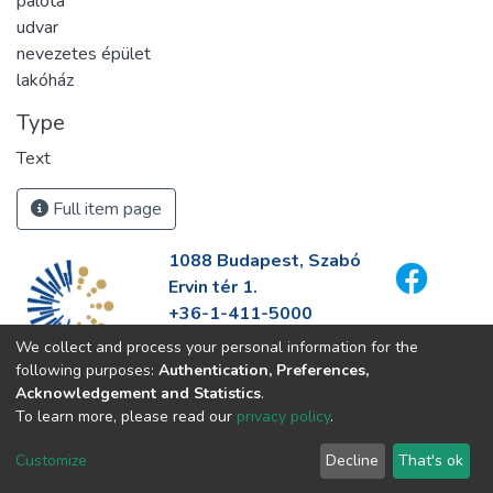
palota
udvar
nevezetes épület
lakóház
Type
Text
Full item page
1088 Budapest, Szabó
Ervin tér 1.
+36-1-411-5000
info@fszek.hu
We collect and process your personal information for the
https://fszek.hu
following purposes:
Authentication, Preferences,
Acknowledgement and Statistics
.
To learn more, please read our
privacy policy
.
Customize
Decline
That's ok