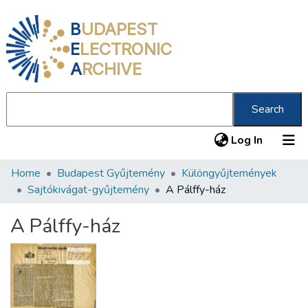
B
UDAPEST
E
LECTRONIC
A
RCHIVE
Search
(current
Log In
Home
Budapest Gyűjtemény
Különgyűjtemények
Communities & Collections
Sajtókivágat-gyűjtemény
A Pálffy-ház
All of DSpace
A Pálffy-ház
Statistics
About us