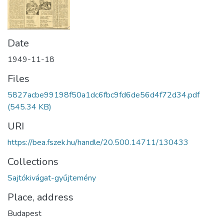
Date
1949-11-18
Files
5827acbe99198f50a1dc6fbc9fd6de56d4f72d34.pdf
(545.34 KB)
URI
https://bea.fszek.hu/handle/20.500.14711/130433
Collections
Sajtókivágat-gyűjtemény
Place, address
Budapest