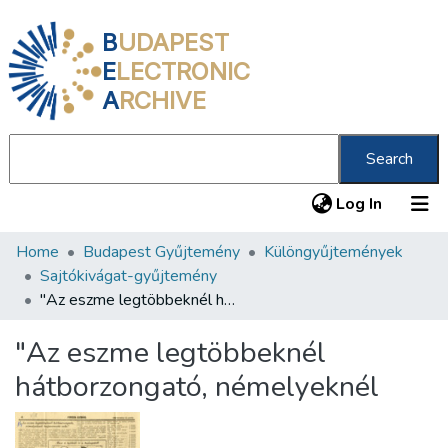
B
UDAPEST
E
LECTRONIC
A
RCHIVE
Search
(current
Log In
Home
Budapest Gyűjtemény
Különgyűjtemények
Communities & Collections
Sajtókivágat-gyűjtemény
All of DSpace
"Az eszme legtöbbeknél hátborzongató, némelyeknél
Statistics
"Az eszme legtöbbeknél
About us
hátborzongató, némelyeknél