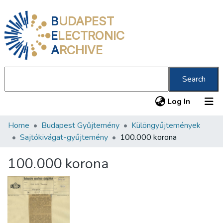
B
UDAPEST
E
LECTRONIC
A
RCHIVE
Search
(current
Log In
Home
Budapest Gyűjtemény
Különgyűjtemények
Communities & Collections
Sajtókivágat-gyűjtemény
100.000 korona
All of DSpace
100.000 korona
Statistics
About us