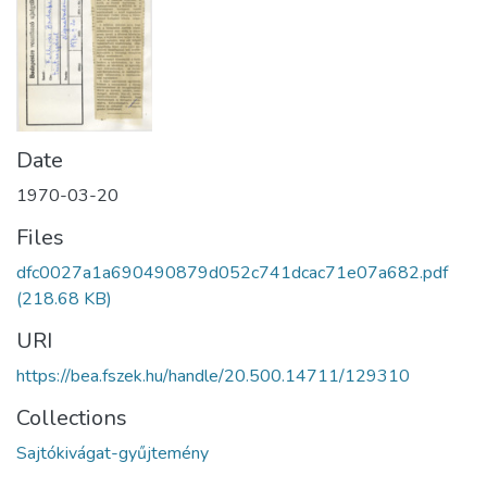
Date
1970-03-20
Files
dfc0027a1a690490879d052c741dcac71e07a682.pdf
(218.68 KB)
URI
https://bea.fszek.hu/handle/20.500.14711/129310
Collections
Sajtókivágat-gyűjtemény