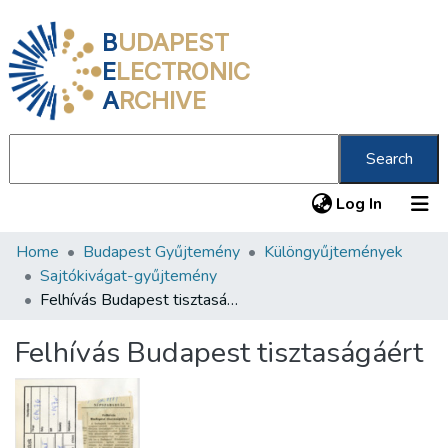
B
UDAPEST
E
LECTRONIC
A
RCHIVE
Search
(current
Log In
Home
Budapest Gyűjtemény
Különgyűjtemények
Communities & Collections
Sajtókivágat-gyűjtemény
All of DSpace
Felhívás Budapest tisztaságáért
Statistics
Felhívás Budapest tisztaságáért
About us