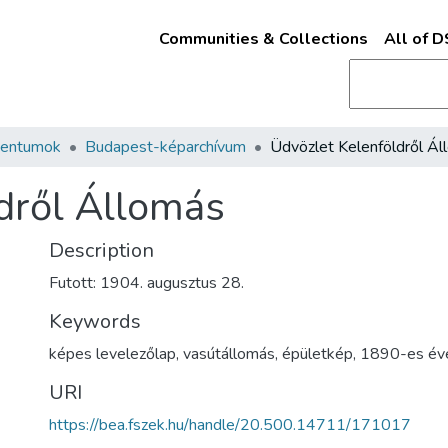
Communities & Collections
All of 
mentumok
Budapest-képarchívum
dről Állomás
Description
Futott: 1904. augusztus 28.
Keywords
képes levelezőlap
,
vasútállomás
,
épületkép
,
1890-es év
URI
https://bea.fszek.hu/handle/20.500.14711/171017