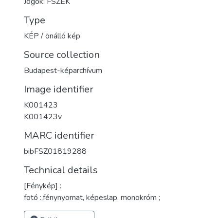
Jogok: FSZEK
Type
KÉP / önálló kép
Source collection
Budapest-képarchívum
Image identifier
K001423
K001423v
MARC identifier
bibFSZ01819288
Technical details
[Fénykép] :
fotó :,fénynyomat, képeslap, monokróm ;