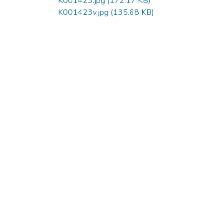
K001423.jpg
(172.17 KB)
K001423v.jpg
(135.68 KB)