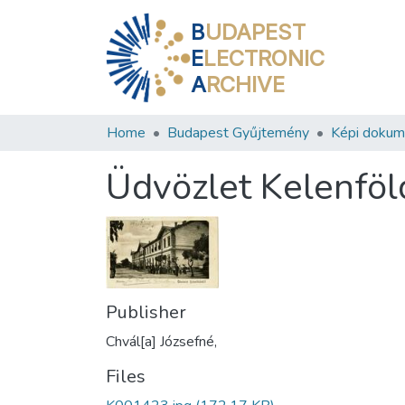
B
UDAPEST
E
LECTRONIC
A
RCHIVE
Home
Budapest Gyűjtemény
Képi doku
Üdvözlet Kelenföl
Publisher
Chvál[a] Józsefné,
Files