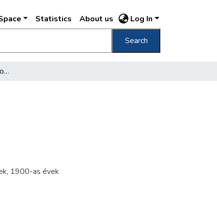
DSpace
Statistics
About us
Log In
Search
Üdvözlet Kelenföldről Állomás
ek
,
1900-as évek