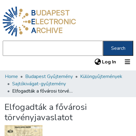
B
UDAPEST
E
LECTRONIC
A
RCHIVE
Search
(current
Log In
Home
Budapest Gyűjtemény
Különgyűjtemények
Communities & Collections
Sajtókivágat-gyűjtemény
All of DSpace
Elfogadták a fővárosi törvényjavaslatot
Statistics
Elfogadták a fővárosi
About us
törvényjavaslatot