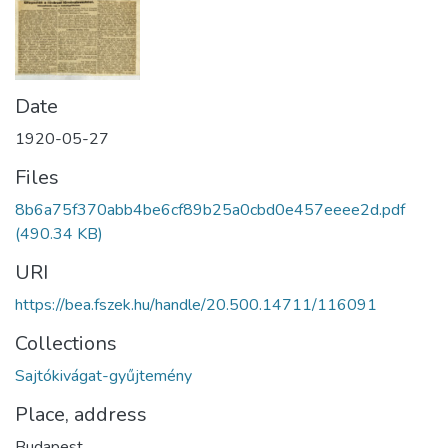
Date
1920-05-27
Files
8b6a75f370abb4be6cf89b25a0cbd0e457eeee2d.pdf
(490.34 KB)
URI
https://bea.fszek.hu/handle/20.500.14711/116091
Collections
Sajtókivágat-gyűjtemény
Place, address
Budapest