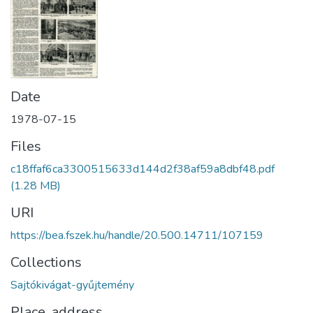
Date
1978-07-15
Files
c18ffaf6ca3300515633d144d2f38af59a8dbf48.pdf
(1.28 MB)
URI
https://bea.fszek.hu/handle/20.500.14711/107159
Collections
Sajtókivágat-gyűjtemény
Place, address