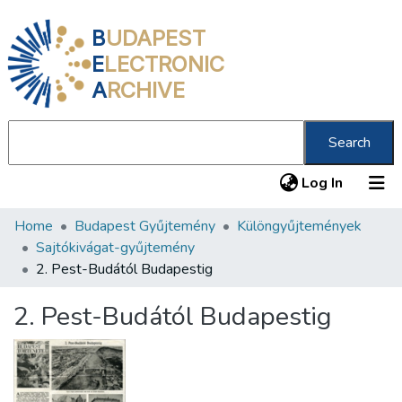
B
UDAPEST
E
LECTRONIC
A
RCHIVE
Search
(current
Log In
Home
Budapest Gyűjtemény
Különgyűjtemények
Communities & Collections
Sajtókivágat-gyűjtemény
All of DSpace
2. Pest-Budától Budapestig
Statistics
2. Pest-Budától Budapestig
About us