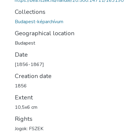
https://bea.fszek.hu/handle/20.500.14711/163190
Collections
Budapest-képarchívum
Geographical location
Budapest
Date
[1856-1867]
Creation date
1856
Extent
10,5x6 cm
Rights
Jogok: FSZEK