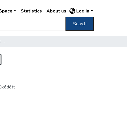
DSpace
Statistics
About us
Log In
Search
[Özv. gróf Batthyány Lajosné Zichy Antónia]
]
működött