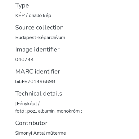
Type
KÉP / önálló kép
Source collection
Budapest-képarchívum
Image identifier
040744
MARC identifier
bibFSZ01498898
Technical details
[Fénykép] /
fotó :,poz., albumin, monokróm ;
Contributor
Simonyi Antal műterme