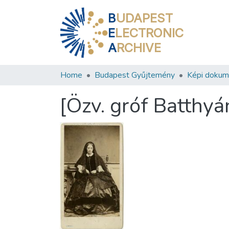
B
UDAPEST
E
LECTRONIC
A
RCHIVE
Home
Budapest Gyűjtemény
Képi doku
[Özv. gróf Batthyá