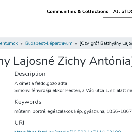
Communities & Collections
All of 
mentumok
Budapest-képarchívum
ny Lajosné Zichy Antónia
Description
A címet a feldolgozó adta
Simonyi fényirdája ekkor Pesten, a Váci utca 1. sz. alatt 
Keywords
műtermi portré
,
egészalakos kép
,
gyászruha
,
1856-1867
URI