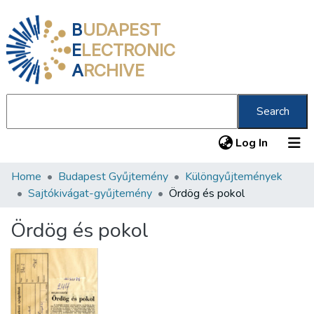
B
UDAPEST
E
LECTRONIC
A
RCHIVE
Search
(current
Log In
Home
Budapest Gyűjtemény
Különgyűjtemények
Communities & Collections
Sajtókivágat-gyűjtemény
Ördög és pokol
All of DSpace
Ördög és pokol
Statistics
About us