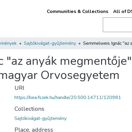
Communities & Collections
All of 
emények
Sajtókivágat-gyűjtemény
"az anyák megmentője" n
ő magyar Orvosegyetem
URI
https://bea.fszek.hu/handle/20.500.14711/120981
Collections
Sajtókivágat-gyűjtemény
Place, address