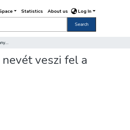
DSpace
Statistics
About us
Log In
Search
Semmelweis Ignác "az anyák megmentője" nevét veszi fel a kétszáz éves első magyar Orvosegyetem
evét veszi fel a