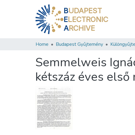
B
UDAPEST
E
LECTRONIC
A
RCHIVE
Home
Budapest Gyűjtemény
Különgyűjt
Semmelweis Ignác 
kétszáz éves els