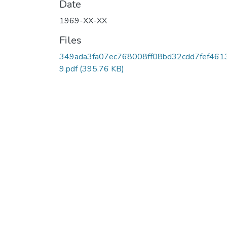
Date
1969-XX-XX
Files
349ada3fa07ec768008ff08bd32cdd7fef461
9.pdf
(395.76 KB)