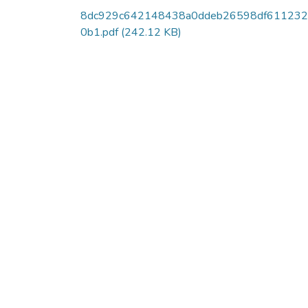
8dc929c642148438a0ddeb26598df611232
0b1.pdf
(242.12 KB)