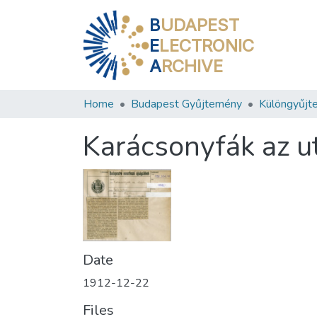
B
UDAPEST
E
LECTRONIC
A
RCHIVE
Home
Budapest Gyűjtemény
Különgyűjt
Karácsonyfák az u
Date
1912-12-22
Files