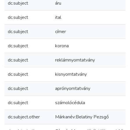
dc.subject
áru
dc.subject
ital
dc.subject
címer
dc.subject
korona
dc.subject
reklámnyomtatvány
dc.subject
kisnyomtatvány
dc.subject
aprónyomtatvány
dc.subject
számolócédula
dc.subject.other
Márkanév:Belatiny Pezsgő