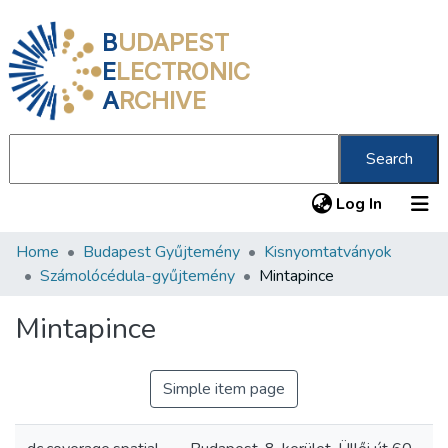
B
UDAPEST
E
LECTRONIC
A
RCHIVE
Search
(current
Log In
Home
Budapest Gyűjtemény
Kisnyomtatványok
Communities & Collections
Számolócédula-gyűjtemény
Mintapince
All of DSpace
Mintapince
Statistics
About us
Simple item page