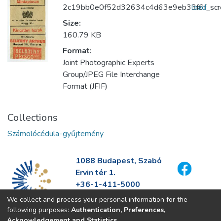
2c19bb0e0f52d32634c4d63e9eb33f6f_scre
load
Size:
160.79 KB
Format:
Joint Photographic Experts
Group/JPEG File Interchange
Format (JFIF)
Collections
Számolócédula-gyűjtemény
1088 Budapest, Szabó
Ervin tér 1.
+36-1-411-5000
info@fszek.hu
We collect and process your personal information for the
https://fszek.hu
following purposes:
Authentication, Preferences,
Acknowledgement and Statistics
.