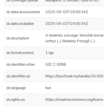
dc.coverage.spatial
Budapest. 8. kerület. Üllői út 60.
dc.date.accessioned
2025-05-03T19:00:34Z
dc.date.available
2025-05-03T19:00:34Z
A hirdetés szövege: Kincstári borok (..
dc.description
Arthur (...) Belatiny Pezsgő (...)
dc.format.extent
1 lap
dc.identifier.other
SZC C 0088
dc.identifier.uri
https://bea.fszek.hu/handle/20.50
dc.language
hun
dc.rights.uri
https://creativecommons.org/licenses