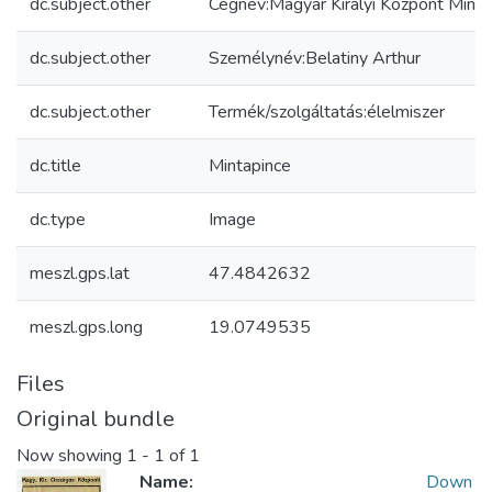
dc.subject.other
Cégnév:Magyar Királyi Központ Minta
dc.subject.other
Személynév:Belatiny Arthur
dc.subject.other
Termék/szolgáltatás:élelmiszer
dc.title
Mintapince
dc.type
Image
meszl.gps.lat
47.4842632
meszl.gps.long
19.0749535
Files
Original bundle
Now showing
1 - 1 of 1
Name:
Down