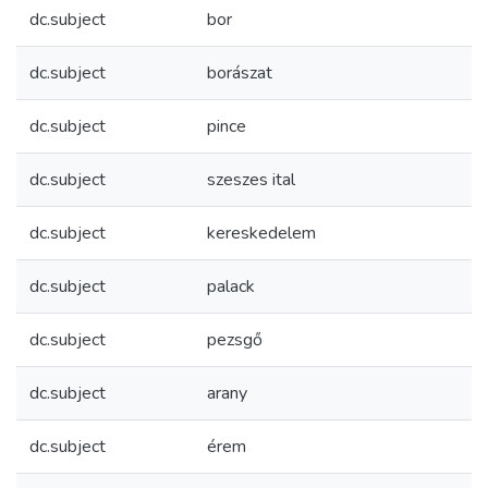
dc.subject
bor
dc.subject
borászat
dc.subject
pince
dc.subject
szeszes ital
dc.subject
kereskedelem
dc.subject
palack
dc.subject
pezsgő
dc.subject
arany
dc.subject
érem